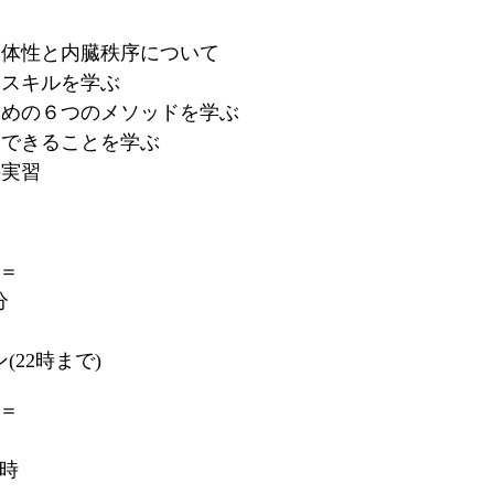
全体性と内臓秩序について
本スキルを学ぶ
ための６つのメソッドを学ぶ
にできることを学ぶ
の実習
＝
分
22時まで)
＝
2時