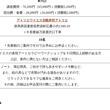
★内訳
講座費用：70,200円（65,000円＋消費税5,200円）
宿泊費・食費：28,080円（26,000円＋消費税2,080円）
アトリエワイエス北軽井沢アトリエ
群馬県吾妻郡長野原町応桑小代1580-20
ＪＲ吾妻線万座鹿沢口下車
10名
＊先着順のご案内ですのでお早めにお申込ください。
イエスの表現アートセラピーワークショップを５日間以上経験のある方
上記、条件に満たない方はご相談ください。
ノート、筆記用具。ご自分で持ち歩きやすいメモ帳など。
また、絵の具などで衣類が汚れる場合がありますので、
リラックスできるラフな服装をご用意ください。
その他、詳細はお申込受付の際にご案内いたします。
み