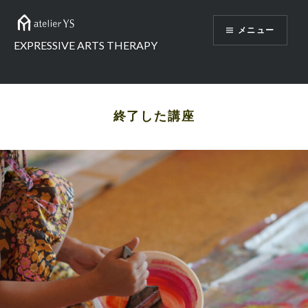
コ
ン
メニュー
テ
EXPRESSIVE ARTS THERAPY
ン
ツ
へ
ス
終了した講座
キ
ッ
プ