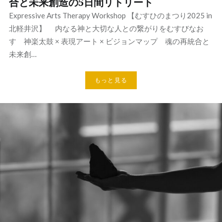
合と未来創造の5日間リトリート
Expressive Arts Therapy Workshop 【むすひのまつり2025 in
北軽井沢】 内なる神と大切な人との繋がりをむすびなお
す 神楽太鼓 × 表現アート × ビジョンマップ 魂の再統合と
未来創…
もっと見る