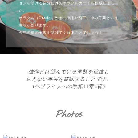
ョンを助ける自分だけのオラクルカードを作成しまし
た。
オラクル（Oracle）とは、神託や預言、神の言葉という
意味があります。
今年の夢の実現を助けてくれることでしょう！
信仰とは望んでいる事柄を確信し
見えない事実を確認することです。
(ヘブライ人への手紙11章1節)
Photos