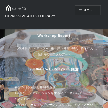
メニュー
EXPRESSIVE ARTS THERAPY
Workshop Report
【春分ドリームマップWS 第二弾 in 鎌倉 2018】 夢を叶え
る新月のオラクルアート
2018/4/15-16 2days in 鎌倉
春分の日を過ぎた最初の新月。
1年間のアファメーションをするのに一番いいタイミン
グと言われています。
今年のドリームマップワークショップは、アファメーシ