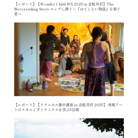
【レポート】【Wonder Child WS 2025 in 北軽井沢】The
Neverending Story エンデに捧ぐ〜『はてしない物語』を紡ぐ
君へ
【レポート】【テクニカル集中講座 in 北軽井沢 2025】 表現アー
トのスキルとダイナミクスを学ぶ5日間