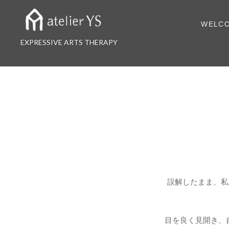
コ
ン
WELC
テ
ン
EXPRESSIVE ARTS THERAPY
ツ
へ
ス
キ
ッ
プ
誤解したまま、私
目を良く見開き、