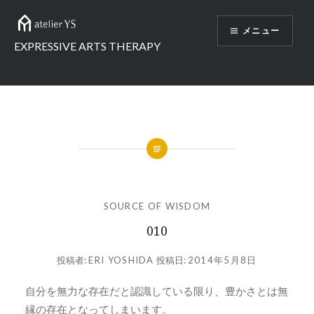
コ
ン
メニュー
テ
EXPRESSIVE ARTS THERAPY
ン
ツ
へ
ス
キ
ッ
プ
SOURCE OF WISDOM
010
投稿者:
ERI YOSHIDA
投稿日:
2014年5月8日
自分を無力な存在だと認識している限り、豊かさとは無
縁の存在となってしまいます。