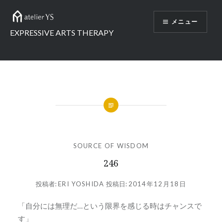
コ
ン
メニュー
テ
EXPRESSIVE ARTS THERAPY
ン
ツ
へ
ス
キ
ッ
プ
SOURCE OF WISDOM
246
投稿者:
ERI YOSHIDA
投稿日:
2014年12月18日
「自分には無理だ…という限界を感じる時はチャンスで
す」