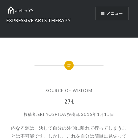
コ
ン
メニュー
テ
EXPRESSIVE ARTS THERAPY
ン
ツ
へ
ス
キ
ッ
プ
SOURCE OF WISDOM
274
投稿者:
ERI YOSHIDA
投稿日:
2015年1月15日
内なる源は、決して自分の外側に離れて行ってしまうこ
とは不可能です。しかし、これを自分は簡単に見失って