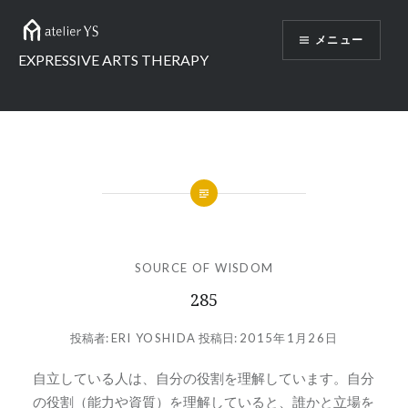
コ
ン
メニュー
テ
EXPRESSIVE ARTS THERAPY
ン
ツ
へ
ス
キ
ッ
プ
SOURCE OF WISDOM
285
投稿者:
ERI YOSHIDA
投稿日:
2015年1月26日
自立している人は、自分の役割を理解しています。自分
の役割（能力や資質）を理解していると、誰かと立場を