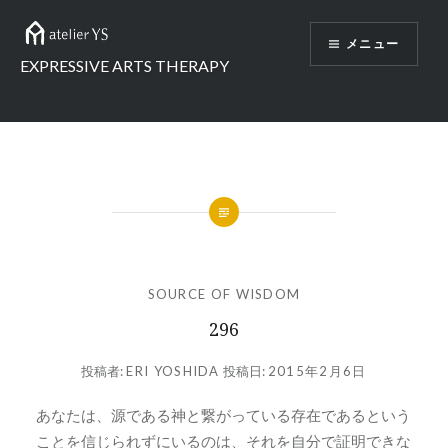
コ
ン
メニュー
テ
EXPRESSIVE ARTS THERAPY
ン
ツ
へ
ス
キ
ッ
プ
SOURCE OF WISDOM
296
投稿者:
ERI YOSHIDA
投稿日:
2015年2月6日
あなたは、源である神と繋がっている存在であるという
ことを信じられずにいるのは、それを自分で証明できな