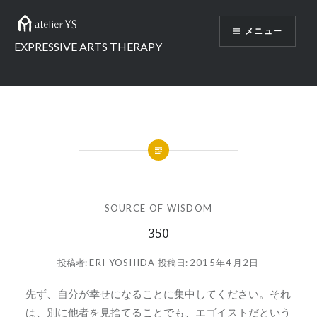
コ
ン
メニュー
テ
EXPRESSIVE ARTS THERAPY
ン
ツ
へ
ス
キ
ッ
プ
SOURCE OF WISDOM
350
投稿者:
ERI YOSHIDA
投稿日:
2015年4月2日
先ず、自分が幸せになることに集中してください。それ
は、別に他者を見捨てることでも、エゴイストだという