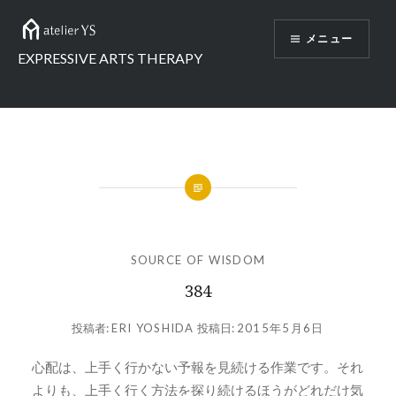
コ
ン
メニュー
テ
EXPRESSIVE ARTS THERAPY
ン
ツ
へ
ス
キ
ッ
プ
SOURCE OF WISDOM
384
投稿者:
ERI YOSHIDA
投稿日:
2015年5月6日
心配は、上手く行かない予報を見続ける作業です。それ
よりも、上手く行く方法を探り続けるほうがどれだけ気