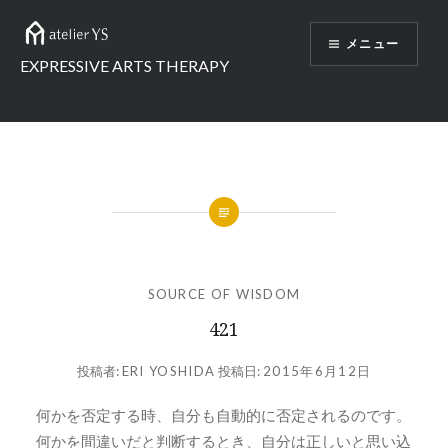
コ
ン
メニュー
テ
EXPRESSIVE ARTS THERAPY
ン
ツ
へ
ス
キ
ッ
プ
SOURCE OF WISDOM
421
投稿者:
ERI YOSHIDA
投稿日:
2015年6月12日
何かを否定する時、自分も自動的に否定されるのです。
何かを間違いだと判断するとき、自分は正しいと思い込