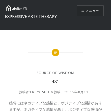
コ
ン
メニュー
テ
EXPRESSIVE ARTS THERAPY
ン
ツ
へ
ス
キ
ッ
プ
SOURCE OF WISDOM
481
投稿者:
ERI YOSHIDA
投稿日:
2015年8月11日
感情にはネガティブな感情と、ポジティブな感情があり
ますが、ネガティブな感情が悪く、ポジティブな感情が