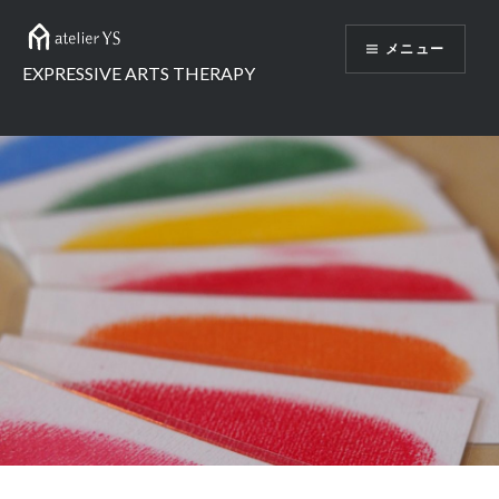
コ
ン
メニュー
テ
EXPRESSIVE ARTS THERAPY
ン
ツ
へ
ス
キ
ッ
プ