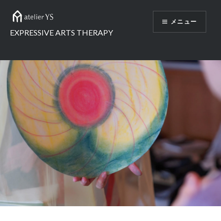
コ
ン
メニュー
テ
EXPRESSIVE ARTS THERAPY
ン
ツ
へ
ス
キ
ッ
プ