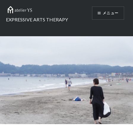
コ
ン
メニュー
テ
EXPRESSIVE ARTS THERAPY
ン
ツ
へ
ス
キ
ッ
プ