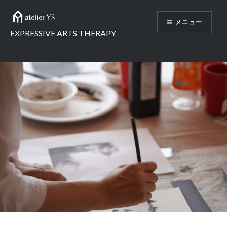
コ
ン
メニュー
テ
EXPRESSIVE ARTS THERAPY
ン
ツ
へ
ス
キ
ッ
プ