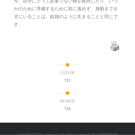
今、自分にとって必要でない物を維持したり、いつ
かのために準備するために前に進めず、身動きでき
ずにいることは、奴隷のように生きることと同じで
す。
OLDER
752
NEWER
754
Copyright © 2016 atelierYS. All rights reserved.
|
個人情報保護方針