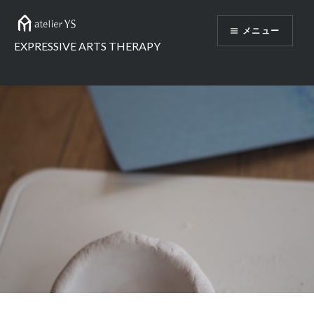
コ
ン
メニュー
テ
EXPRESSIVE ARTS THERAPY
ン
ツ
へ
ス
キ
ッ
プ