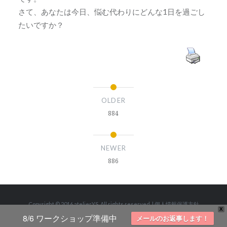
さて、あなたは今日、悩む代わりにどんな1日を過ごし
たいですか？
OLDER
884
NEWER
886
Copyright © 2016 atelierYS. All rights reserved.
|
個人情報保護方針
X
および著作権について
|
TOP
|
Theme: Dyad by
WordPress.com
.
8/6 ワークショップ準備中
メールのお返事します！