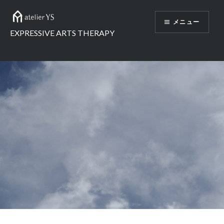
コ
ン
メニュー
テ
EXPRESSIVE ARTS THERAPY
ン
ツ
へ
ス
キ
ッ
プ