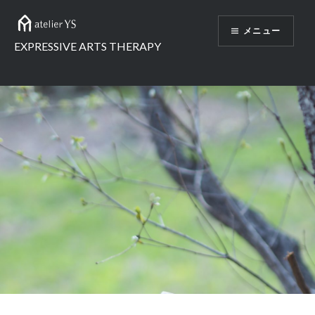
コ
ン
メニュー
テ
EXPRESSIVE ARTS THERAPY
ン
ツ
へ
ス
キ
ッ
プ