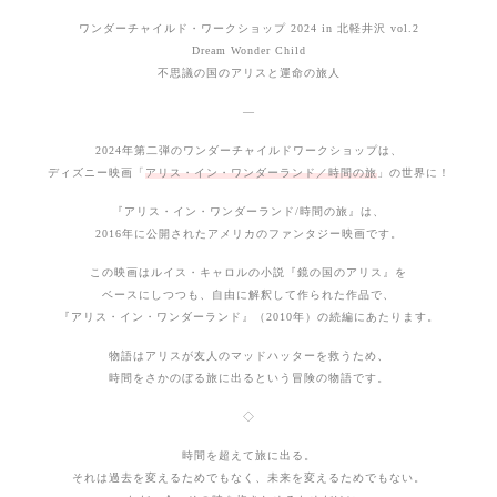
ワンダーチャイルド・ワークショップ 2024 in 北軽井沢 vol.2
Dream Wonder Child
不思議の国のアリスと運命の旅人
—
2024年第二弾のワンダーチャイルドワークショップは、
ディズニー映画「
アリス・イン・ワンダーランド／時間の旅
」の世界に！
『アリス・イン・ワンダーランド/時間の旅』は、
2016年に公開されたアメリカのファンタジー映画です。
この映画はルイス・キャロルの小説『鏡の国のアリス』を
ベースにしつつも、自由に解釈して作られた作品で、
『アリス・イン・ワンダーランド』（2010年）の続編にあたります。
物語はアリスが友人のマッドハッターを救うため、
時間をさかのぼる旅に出るという冒険の物語です。
◇
時間を超えて旅に出る。
それは過去を変えるためでもなく、未来を変えるためでもない。