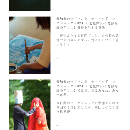
参加者の声【ワンダーチャイルド・ワー
クショップ 2024 in 北軽井沢-不思議な
国のアリス】自分を生きる覚悟
夢のような５日間でした。あの時の感
覚や気づきををずっと覚えていたいと思
いながら
続きを読む »
参加者の声【ワンダーチャイルド・ワー
クショップ 2024 in 北軽井沢-不思議な
国のアリス】私は私。私はあなた。あな
たは私。
五日間のワークショップに参加するのは
今回で２度目でしたが、前回とは全く違
う世界観
続きを読む »