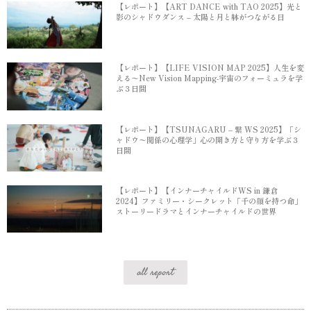
【レポート】【ART DANCE with TAO 2025】光と
影のシャドウダンス – 太陽と月と躰がつながる日
【レポート】【LIFE VISION MAP 2025】人生を変
える〜New Vision Mapping-宇宙のフォーミュラを学
ぶ３日間
【レポート】【TSUNAGARU – 繋 WS 2025】「シ
ャドウ〜関係の心理学」心の開き方と守り方を学ぶ３
日間
【レポート】【インナーチャイルドWS in 鎌倉
2024】ファミリー・シークレット「千の顔を持つ命」
ストーリードラマとインナーチャイルドの世界
all report