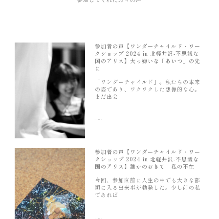
参加者の声【ワンダーチャイルド・ワー
クショップ 2024 in 北軽井沢-不思議な
国のアリス】大っ嫌いな「あいつ」の先
に
「ワンダーチャイルド」。私たちの本来
の姿であり、ワクワクした想像的な心。
まだ出会
続きを読む »
参加者の声【ワンダーチャイルド・ワー
クショップ 2024 in 北軽井沢-不思議な
国のアリス】誰かのおきて 私の不在
今回、参加直前に人生の中でも大きな部
類に入る出来事が勃発した。少し前の私
であれば
続きを読む »