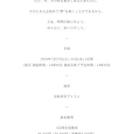
ただ、今、その時を抱きしめるためだけに。
そのとき人は初めて”夢”を抱くことができるから。
さあ、時間の旅に出よう。
みんなに、会いに行こう。
—
日時
2024年7月27日(土) -31日(水) 5日間
(初日 開始時間：14時00分 最終日終了予定時間：14時30分
—
場所
北軽井沢アトリエ
—
参加費用
5日間合宿費用
99,000円（90,000円＋消費税9,000円）