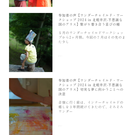
参加者の声【ワンダーチャイルド・ワー
クショップ 2024 in 北軽井沢-不思議な
国のアリス】繋がり響き合う喜びの種
５月のワンダーチャイルドワークショッ
プから2ヶ月弱。今回の７月はその先のま
た少し
続きを読む »
参加者の声【ワンダーチャイルド・ワー
クショップ 2024 in 北軽井沢-不思議な
国のアリス】切実な夢に向かうことへの
決意
合宿に行く前は、インナーチャイルドの
癒しを３年間続けてきたので、そろそろ
ワンダー
続きを読む »