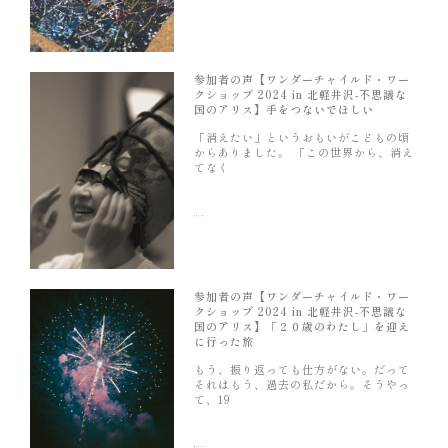
参加者の声【ワンダーチャイルド・ワー
クショップ 2024 in 北軽井沢-不思議な
国のアリス】手をつないでほしい
「消えたい」というおもいがこどもの頃
からありました。 「この世界から、消え
てなく
続きを読む »
参加者の声【ワンダーチャイルド・ワー
クショップ 2024 in 北軽井沢-不思議な
国のアリス】「２０歳のわたし」を迎え
に行った旅
もう、振り返っても仕方がない。だって
それはもう、過去の私だから。そうやっ
て、19
続きを読む »