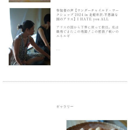
参加者の声【ワンダーチャイルド・ワー
クショップ 2024 in 北軽井沢-不思議な
国のアリス】I HATE you ALL
アリスの国から下界に戻って数日。私は
職場でまたこの場面！この感情！戦いの
エネルギ
続きを読む »
ギャラリー