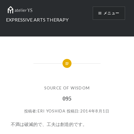
コ
ン
メニュー
テ
EXPRESSIVE ARTS THERAPY
ン
ツ
へ
ス
キ
ッ
プ
SOURCE OF WISDOM
095
投稿者:
ERI YOSHIDA
投稿日:
2014年8月1日
不満は破滅的で、工夫は創造的です。