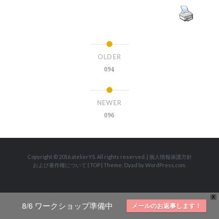
OLDER
094
NEWER
096
Copyright © 2016 atelierYS. All rights reserved.
|
個人情報保護方針
および著作権について
|
TOP
|
Theme: Dyad by
WordPress.com
.
X
8/6 ワークショップ準備中
メールのお返事します！