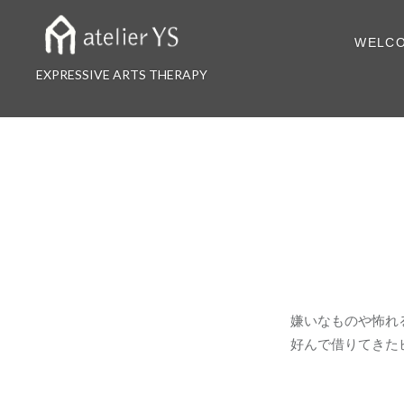
コ
ン
WELC
テ
ン
EXPRESSIVE ARTS THERAPY
ツ
へ
ス
キ
ッ
プ
嫌いなものや怖れ
好んで借りてきた