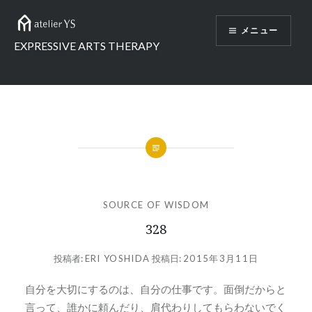
コ
ン
メニュー
テ
EXPRESSIVE ARTS THERAPY
ン
ツ
へ
ス
キ
ッ
プ
SOURCE OF WISDOM
328
投稿者:
ERI YOSHIDA
投稿日:
2015年3月11日
自分を大切にするのは、自分の仕事です。面倒だからと
言って、誰かに頼んだり、肩代わりしてもらわないでく