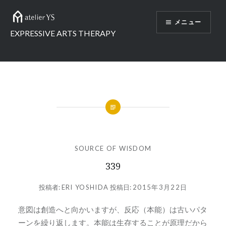
コ
ン
メニュー
テ
EXPRESSIVE ARTS THERAPY
ン
ツ
へ
ス
キ
ッ
プ
SOURCE OF WISDOM
339
投稿者:
ERI YOSHIDA
投稿日:
2015年3月22日
意図は創造へと向かいますが、反応（本能）は古いパタ
ーンを繰り返します。本能は生存することが原理だから