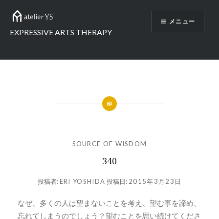
コ
ン
メニュー
テ
EXPRESSIVE ARTS THERAPY
ン
ツ
へ
ス
キ
ッ
プ
SOURCE OF WISDOM
340
投稿者:
ERI YOSHIDA
投稿日:
2015年3月23日
なぜ、多くの人は望まないことを考え、望む事を諦め、
忘れてしまうのでしょう？望むことを思い続けてくださ