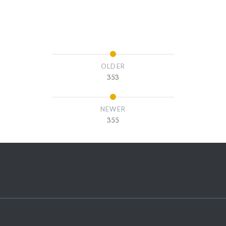
OLDER
353
NEWER
355