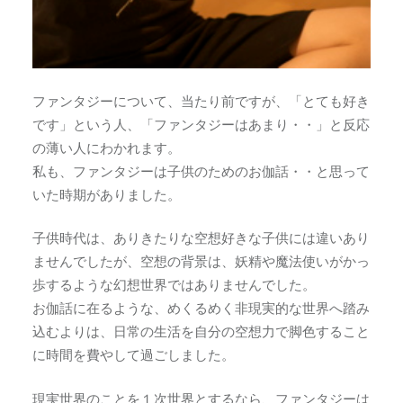
ファンタジーについて、当たり前ですが、「とても好き
です」という人、「ファンタジーはあまり・・」と反応
の薄い人にわかれます。
私も、ファンタジーは子供のためのお伽話・・と思って
いた時期がありました。
子供時代は、ありきたりな空想好きな子供には違いあり
ませんでしたが、空想の背景は、妖精や魔法使いがかっ
歩するような幻想世界ではありませんでした。
お伽話に在るような、めくるめく非現実的な世界へ踏み
込むよりは、日常の生活を自分の空想力で脚色すること
に時間を費やして過ごしました。
現実世界のことを１次世界とするなら、ファンタジーは