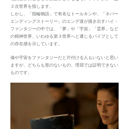
２次世界を指します。
しかし、「指輪物語」で有名なトールキンや、「ネバー
エンディングストーリー」のエンデ達が描き出すハイ・
ファンタジーの中では、「夢」や「宇宙」「霊界」など
の精神世界、いわゆる第３世界へと通じるパイプとして
の存在感を示しています。
魂や宇宙をファンタジーだと片付ける人もいないと思い
ますが、どちらも形のないもの、理屈では証明できない
ものです。