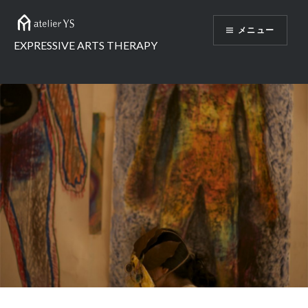
コ
ン
メニュー
テ
EXPRESSIVE ARTS THERAPY
ン
ツ
へ
ス
キ
ッ
プ