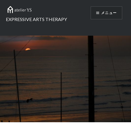
コ
ン
メニュー
テ
EXPRESSIVE ARTS THERAPY
ン
ツ
へ
ス
キ
ッ
プ