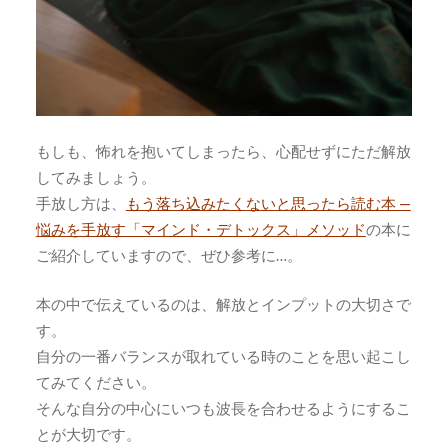
もしも、怖れを抱いてしまったら、心配せずにただ解放
してみましょう。
手放し方は、
もう落ち込みたくないと思ったら読む本 —
悩みを手放す「マインド・デトックス」メソッド
の本に
ご紹介していますので、ぜひ参考に…。
本の中で伝えているのは、解放とインプットの大切さで
す。
自分の一番バランスが取れている時のことを思い起こし
てみてください。
そんな自分の中心にいつも波長を合わせるようにするこ
とが大切です。