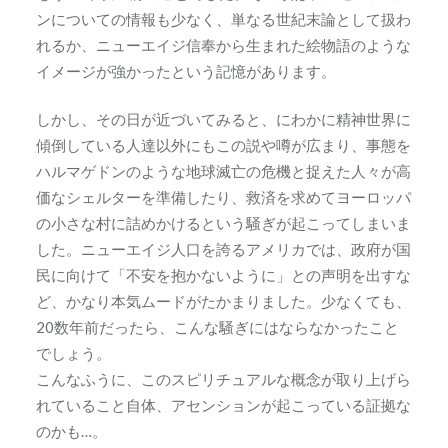
ンについての情報も少なく、単なる世紀末論として扱わ
れるか、ニューエイジ信奉から生まれた絵物語のような
イメージが強かったという記憶があります。
しかし、その日が近づいてみると、にわかに精神世界に
傾倒している人達以外にもこの説や噂が広まり、事態を
ハルマゲドンのような地球滅亡の危機と捉えた人々が高
価なシェルターを準備したり、救済を求めてヨーロッパ
の小さな村に詰めかけるという騒ぎが起こってしまいま
した。ニューエイジ人口を誇るアメリカでは、政府が国
民に向けて「不安を抱かないように」との声明を出すな
ど、かなり本気ムードがたかまりました。少なくても、
20数年前だったら、こんな騒ぎにはならなかったこと
でしょう。
こんなふうに、このスピリチュアルな概念が取り上げら
れていること自体、アセンションが起こっている証拠な
のかも…。