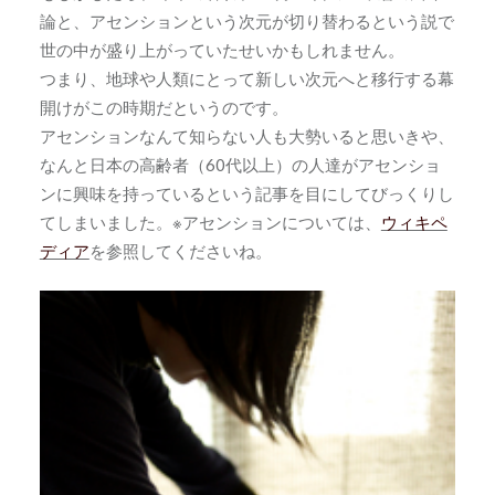
論と、アセンションという次元が切り替わるという説で
世の中が盛り上がっていたせいかもしれません。
つまり、地球や人類にとって新しい次元へと移行する幕
開けがこの時期だというのです。
アセンションなんて知らない人も大勢いると思いきや、
なんと日本の高齢者（60代以上）の人達がアセンショ
ンに興味を持っているという記事を目にしてびっくりし
てしまいました。※アセンションについては、
ウィキペ
ディア
を参照してくださいね。