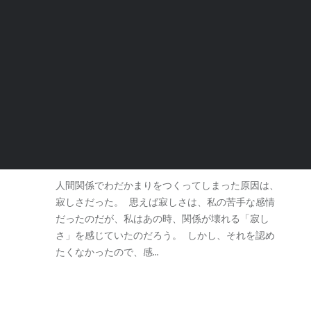
り、我慢するほうがましだと思い込む。そんな人に
とって、我慢は美…
寂・・ふたりきり〜寂しさと悟り（2/2）
2019年 3月 20日
人間関係でわだかまりをつくってしまった原因は、
寂しさだった。 思えば寂しさは、私の苦手な感情
だったのだが、私はあの時、関係が壊れる「寂し
さ」を感じていたのだろう。 しかし、それを認め
たくなかったので、感…