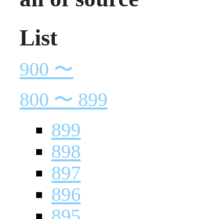
List
900 〜
800 〜 899
899
898
897
896
895