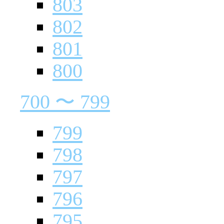
803
802
801
800
700 〜 799
799
798
797
796
795