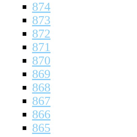
874
873
872
871
870
869
868
867
866
865