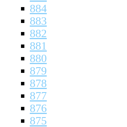
884
883
882
881
880
879
878
877
876
875