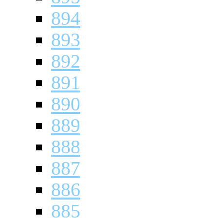
894
893
892
891
890
889
888
887
886
885